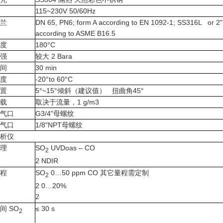
115~230V 50/60Hz
兰
DN 65, PN6; form A according to EN 1092-1; SS316L or 2"
according to ASME B16.5
度
180°C
强
较大 2 Bara
间
30 min
度
-20°to 60°C
置
5°~15°倾斜（建议值） 扭曲角45°
载
取决于流量，1 g/m3
气口
G3/4"母螺纹
气口
1/8"NPT母螺纹
析仪
理
SO
UVDoas – CO
2
2 NDIR
程
SO
0…50 ppm CO 其它量程需定制
2
2 0…20%
2
间 SO
≤ 30 s
2