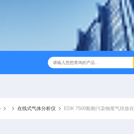
F光声光谱痕量级甲醛气体分析仪
EDK 4500 EIMS增强离子迁
心
在线式气体分析仪
EDK 7500船舶污染物尾气排放