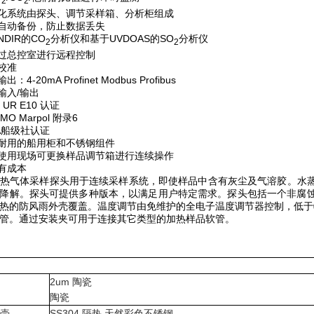
2
2
块化系统由探头、调节采样箱、分析柜组成
统自动备份，防止数据丢失
NDIR的CO
分析仪和基于UVDOAS的SO
分析仪
2
2
通过总控室进行远程控制
动校准
出：4-20mA Profinet Modbus Profibus
向输入/输出
S UR E10 认证
MO Marpol 附录6
NA船级社认证
固耐用的船用柜和不锈钢组件
户使用现场可更换样品调节箱进行连续操作
持有成本
气体采样探头用于连续采样系统，即使样品中含有灰尘及气溶胶。水蒸
降解。探头可提供多种版本，以满足用户特定需求。探头包括一个非腐
热的防风雨外壳覆盖。温度调节由免维护的全电子温度调节器控制，低于特
管。通过安装夹可用于连接其它类型的加热样品软管。
2um 陶瓷
陶瓷
壳
SS304 隔热 天然彩色不锈钢