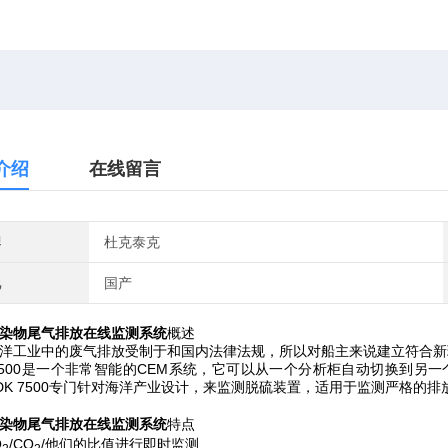
介绍
在线留言
牌
杜克泰克
地
国产
染物尾气排放在线监测
系统
概述
业中的废气排放受制于和国内法律法规，所以对船主来说建立符合新环境标
 7500是一个非常智能的CEM系统，它可以从一个分析柜自动切换到
DK 7500专门针对海洋产业设计，来监测脱硫装置，适用于监测严格的排放限
染物尾气排放在线监测
系统
特点
O
/CO
/他们的比值进行即时监测