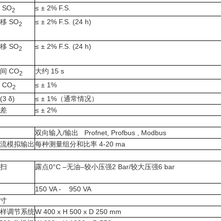
 SO
≤ ± 2% F.S.
2
移 SO
≤ ± 2% F.S. (24 h)
2
移 SO
≤ ± 2% F.S. (24 h)
2
间 CO
大约 15 s
2
 CO
≤ ± 1%
2
3 δ)
≤ ± 1%（通常情况）
差
≤ ± 2%
双向输入/输出 Profnet, Profbus , Modbus
流模拟输出
每种测量组分和比率 4-20 ma
扫
露点0°C –无油–较小压强2 Bar/较大压强6 bar
150 VA - 950 VA
寸
采样调节系统
W 400 x H 500 x D 250 mm