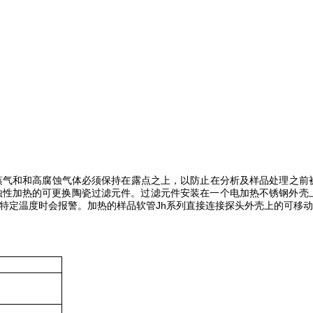
气和和高腐蚀气体必须保持在露点之上，以防止在分析及样品处理之前
蚀性加热的可更换陶瓷过滤元件。过滤元件安装在一个电加热不锈钢外壳
定温度时会报警。加热的样品软管Jh系列直接连接探头外壳上的可移动P