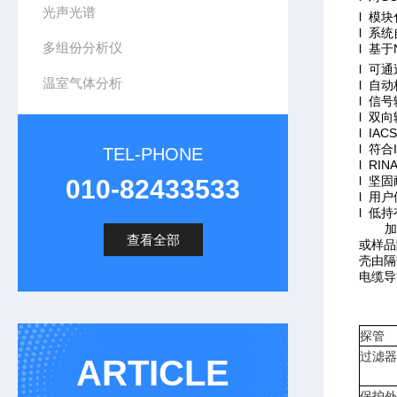
光声光谱
l 模
l 系
多组份分析仪
l 基于
l 可
温室气体分析
l 自
l 信号输
l 双
l IAC
l 符合I
TEL-PHONE
l RI
l 坚
010-82433533
l 用
l 低
加热
查看全部
或样品
壳由隔
电缆导
探管
过滤器
ARTICLE
保护外