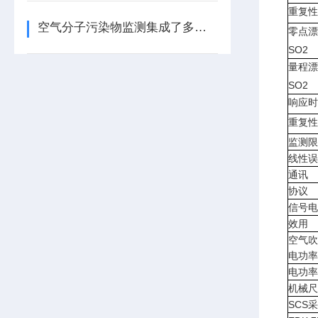
重复性
空气分子污染物监测集成了多点监测系统
零点漂
SO2
量程漂
SO2
响应时
重复性
监测限(
线性误
通讯
协议
信号电
效用
空气吹
电功率
电功率
机械尺
SCS