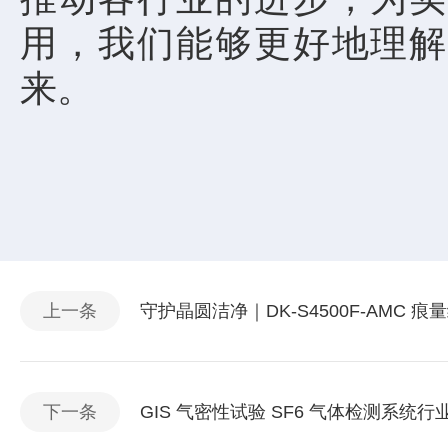
用，我们能够更好地理解
来。
上一条
守护晶圆洁净｜DK‑S4500F‑AMC
下一条
GIS 气密性试验 SF6 气体检测系统行