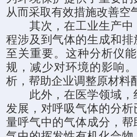
从而采取有效措施改善空
其次，在工业生产中
程涉及到气体的生成和排
至关重要。这种分析仪能
规，减少对环境的影响。
析，帮助企业调整原材料
此外，在医学领域，红
发展，对呼吸气体的分析
量呼气中的气体成分，帮
气中的挥发性有机化合物