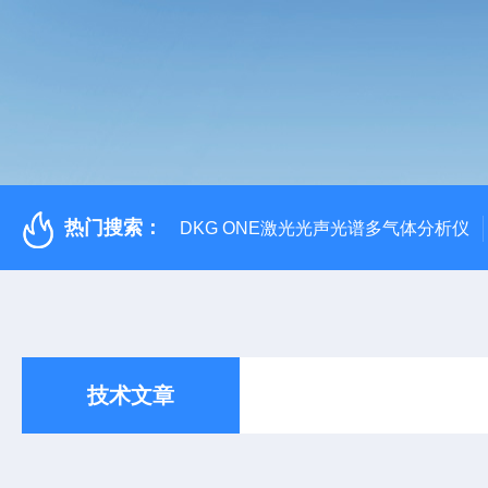
热门搜索：
DKG ONE激光光声光谱多气体分析仪
技术文章