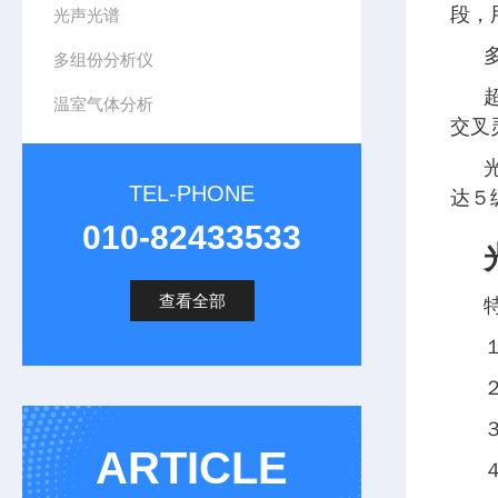
段，
光声光谱
多组份分析仪
温室气体分析
交叉
TEL-PHONE
达５
010-82433533
查看全部
ARTICLE