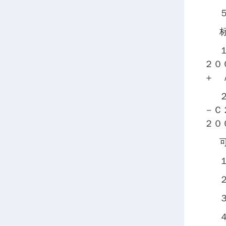
２０
＋ 
－Ｃ
２０