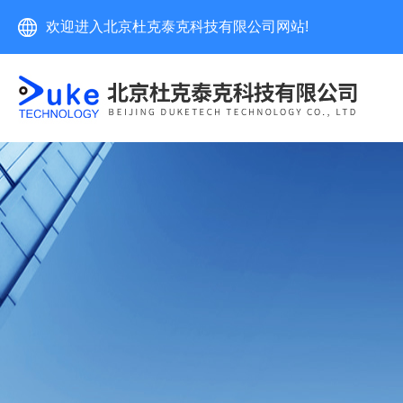
欢迎进入北京杜克泰克科技有限公司网站!