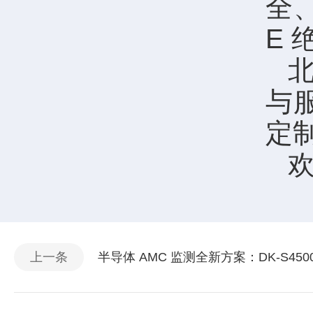
全
E 
与
定
上一条
半导体 AMC 监测全新方案：DK-S45